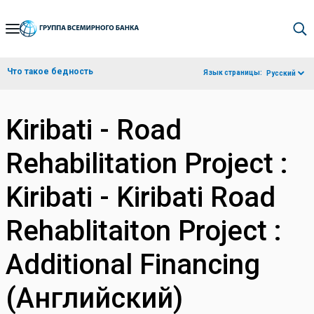
Skip
to
Main
Что такое бедность
Язык страницы:
Русский
Navigation
Kiribati - Road
Rehabilitation Project :
Kiribati - Kiribati Road
Rehablitaiton Project :
Additional Financing
(Английский)