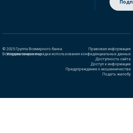
Подп
© 2025 Группа Всемирного банка.
Правовая информация
Все права сохранены.
Уведомление о порядке использования конфиденциальных данных
Доступность сайта
Доступ к информации
Предупреждение о мошенничестве
Подать жалобу