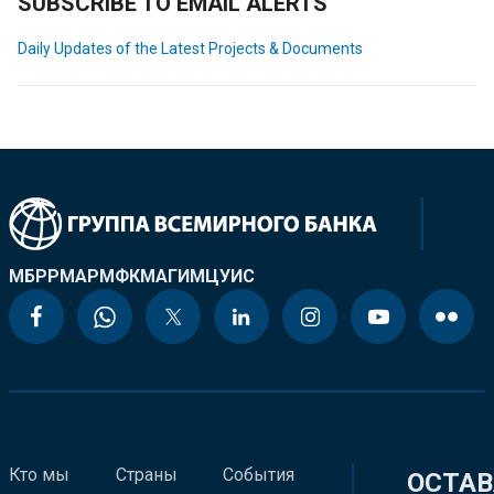
SUBSCRIBE TO EMAIL ALERTS
Daily Updates of the Latest Projects & Documents
МБРР
МАР
МФК
МАГИ
МЦУИС
Кто мы
Страны
События
ОСТАВ