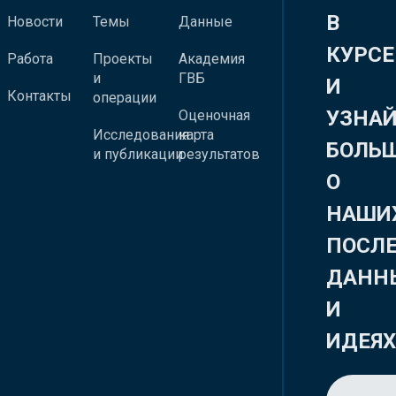
В
Новости
Темы
Данные
КУРСЕ
Работа
Проекты
Академия
и
ГВБ
И
Контакты
операции
УЗНА
Оценочная
Исследования
карта
БОЛЬ
и публикации
результатов
О
НАШИ
ПОСЛ
ДАНН
И
ИДЕЯ