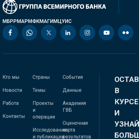
МБРР
МАР
МФК
МАГИ
МЦУИС
Кто мы
Страны
События
ОСТАВ
В
Новости
Темы
Данные
КУРСЕ
Работа
Проекты
Академия
и
ГВБ
И
Контакты
операции
УЗНА
Оценочная
Исследования
карта
БОЛЬ
и публикации
результатов