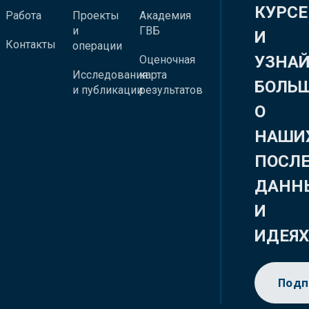
КУРСЕ
Работа
Проекты
Академия
и
ГВБ
И
Контакты
операции
УЗНА
Оценочная
Исследования
карта
БОЛЬ
и публикации
результатов
О
НАШИ
ПОСЛ
ДАНН
И
ИДЕЯ
Подп