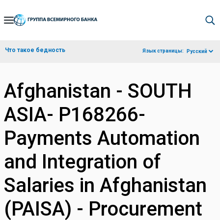
Skip
to
Main
Что такое бедность
Язык страницы:
Русский
Navigation
Afghanistan - SOUTH
ASIA- P168266-
Payments Automation
and Integration of
Salaries in Afghanistan
(PAISA) - Procurement