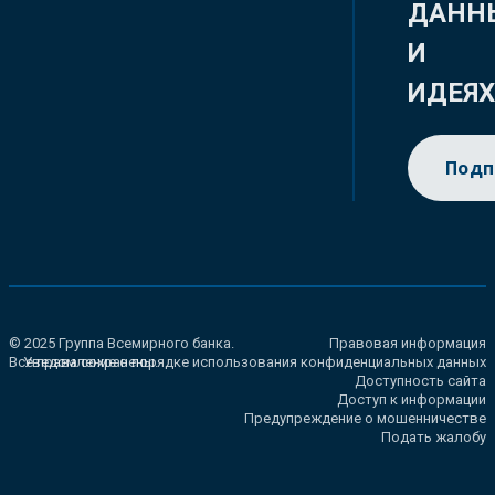
ДАНН
И
ИДЕЯ
Подп
© 2025 Группа Всемирного банка.
Правовая информация
Все права сохранены.
Уведомление о порядке использования конфиденциальных данных
Доступность сайта
Доступ к информации
Предупреждение о мошенничестве
Подать жалобу