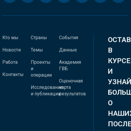
Кто мы
Страны
События
ОСТАВ
В
Новости
Темы
Данные
КУРСЕ
Работа
Проекты
Академия
и
ГВБ
И
Контакты
операции
УЗНА
Оценочная
Исследования
карта
БОЛЬ
и публикации
результатов
О
НАШИ
ПОСЛ