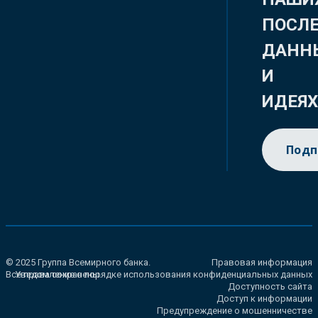
ПОСЛ
ДАНН
И
ИДЕЯ
Подп
© 2025 Группа Всемирного банка.
Правовая информация
Все права сохранены.
Уведомление о порядке использования конфиденциальных данных
Доступность сайта
Доступ к информации
Предупреждение о мошенничестве