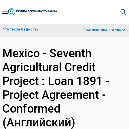
Skip
to
Main
Что такое бедность
Язык страницы:
Русский
Navigation
Mexico - Seventh
Agricultural Credit
Project : Loan 1891 -
Project Agreement -
Conformed
(Английский)