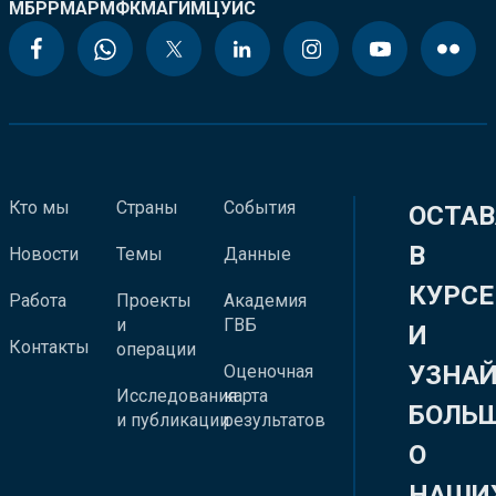
МБРР
МАР
МФК
МАГИ
МЦУИС
Кто мы
Страны
События
ОСТАВ
В
Новости
Темы
Данные
КУРСЕ
Работа
Проекты
Академия
и
ГВБ
И
Контакты
операции
УЗНА
Оценочная
Исследования
карта
БОЛЬ
и публикации
результатов
О
НАШИ