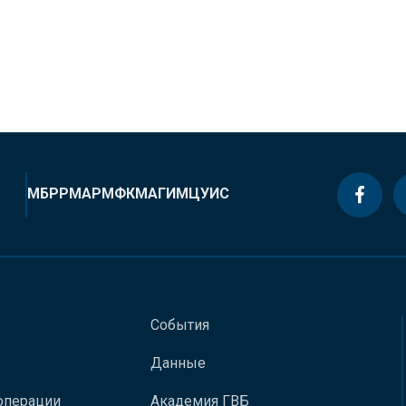
МБРР
МАР
МФК
МАГИ
МЦУИС
События
Данные
операции
Академия ГВБ