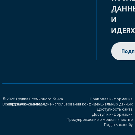
ДАНН
И
ИДЕЯ
Подп
© 2025 Группа Всемирного банка.
Правовая информация
Все права сохранены.
Уведомление о порядке использования конфиденциальных данных
Доступность сайта
Доступ к информации
Предупреждение о мошенничестве
Подать жалобу