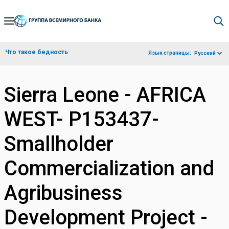
Skip
to
Main
Что такое бедность
Язык страницы:
Русский
Navigation
Sierra Leone - AFRICA
WEST- P153437-
Smallholder
Commercialization and
Agribusiness
Development Project -