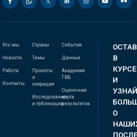
Кто мы
Страны
События
ОСТАВ
В
Новости
Темы
Данные
КУРСЕ
Работа
Проекты
Академия
и
ГВБ
И
Контакты
операции
УЗНА
Оценочная
Исследования
карта
БОЛЬ
и публикации
результатов
О
НАШИ
ПОСЛ