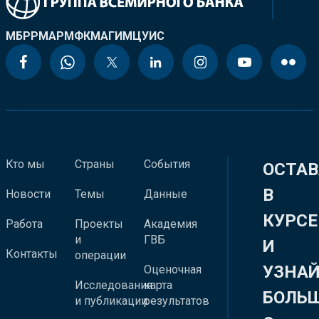
МБРР
МАР
МФК
МАГИ
МЦУИС
Кто мы
Страны
События
ОСТАВ
В
Новости
Темы
Данные
КУРСЕ
Работа
Проекты
Академия
и
ГВБ
И
Контакты
операции
УЗНА
Оценочная
Исследования
карта
БОЛЬ
и публикации
результатов