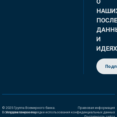
О
НАШИ
ПОСЛ
ДАНН
И
ИДЕЯ
Подп
© 2025 Группа Всемирного банка.
Правовая информация
Все права сохранены.
Уведомление о порядке использования конфиденциальных данных
Доступность сайта