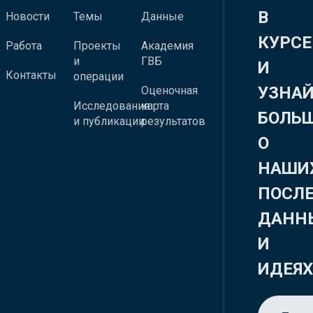
В
Новости
Темы
Данные
КУРСЕ
Работа
Проекты
Академия
и
ГВБ
И
Контакты
операции
УЗНА
Оценочная
Исследования
карта
БОЛЬ
и публикации
результатов
О
НАШИ
ПОСЛ
ДАНН
И
ИДЕЯ