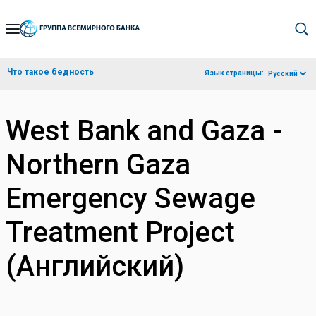
Skip
to
Main
Что такое бедность
Язык страницы:
Русский
Navigation
West Bank and Gaza -
Northern Gaza
Emergency Sewage
Treatment Project
(Английский)