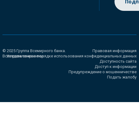
Подп
© 2025 Группа Всемирного банка.
Правовая информация
Все права сохранены.
Уведомление о порядке использования конфиденциальных данных
Доступность сайта
Доступ к информации
Предупреждение о мошенничестве
Подать жалобу