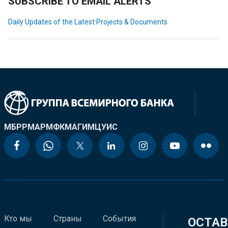
SUBSCRIBE TO EMAIL ALERTS
Daily Updates of the Latest Projects & Documents
МБРР
МАР
МФК
МАГИ
МЦУИС
Кто мы
Страны
События
ОСТАВ