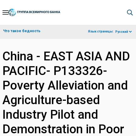
Skip
to
Main
Что такое бедность
Язык страницы:
Русский
Navigation
China - EAST ASIA AND
PACIFIC- P133326-
Poverty Alleviation and
Agriculture-based
Industry Pilot and
Demonstration in Poor