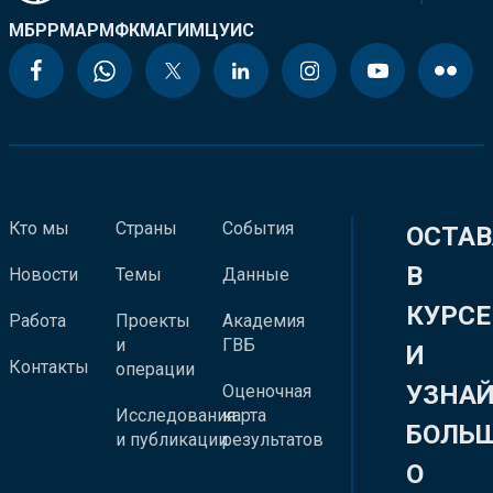
МБРР
МАР
МФК
МАГИ
МЦУИС
Кто мы
Страны
События
ОСТАВ
В
Новости
Темы
Данные
КУРСЕ
Работа
Проекты
Академия
и
ГВБ
И
Контакты
операции
УЗНА
Оценочная
Исследования
карта
БОЛЬ
и публикации
результатов
О