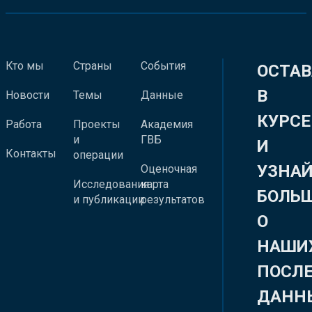
Кто мы
Страны
События
ОСТАВ
В
Новости
Темы
Данные
КУРСЕ
Работа
Проекты
Академия
и
ГВБ
И
Контакты
операции
УЗНА
Оценочная
Исследования
карта
БОЛЬ
и публикации
результатов
О
НАШИ
ПОСЛ
ДАНН