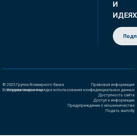
И
ИДЕЯ
Подп
© 2025 Группа Всемирного банка.
Правовая информация
Все права сохранены.
Уведомление о порядке использования конфиденциальных данных
Доступность сайта
Доступ к информации
Предупреждение о мошенничестве
Подать жалобу