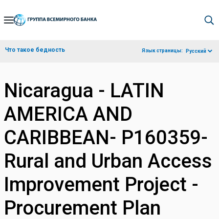
Skip
to
Main
Что такое бедность
Язык страницы:
Русский
Navigation
Nicaragua - LATIN
AMERICA AND
CARIBBEAN- P160359-
Rural and Urban Access
Improvement Project -
Procurement Plan