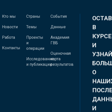
Кто мы
Страны
События
ОСТАВ
В
Новости
Темы
Данные
КУРСЕ
Работа
Проекты
Академия
и
ГВБ
И
Контакты
операции
УЗНА
Оценочная
Исследования
карта
БОЛЬ
и публикации
результатов
О
НАШИ
ПОСЛ
ДАНН
И