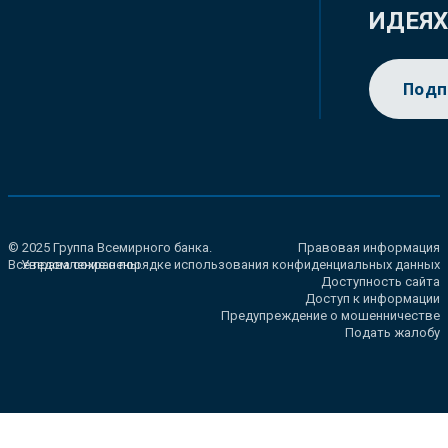
ИДЕЯ
Подп
© 2025 Группа Всемирного банка.
Правовая информация
Все права сохранены.
Уведомление о порядке использования конфиденциальных данных
Доступность сайта
Доступ к информации
Предупреждение о мошенничестве
Подать жалобу