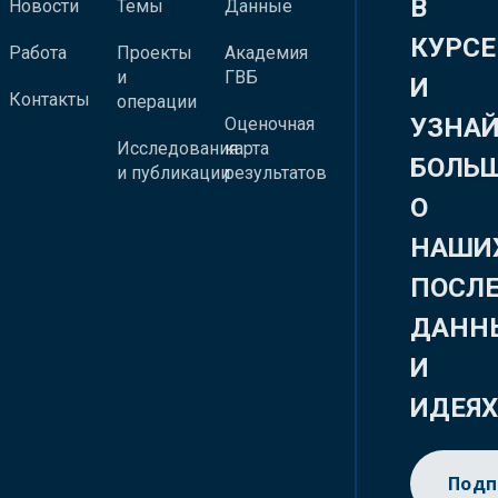
В
Новости
Темы
Данные
КУРСЕ
Работа
Проекты
Академия
и
ГВБ
И
Контакты
операции
УЗНА
Оценочная
Исследования
карта
БОЛЬ
и публикации
результатов
О
НАШИ
ПОСЛ
ДАНН
И
ИДЕЯ
Подп