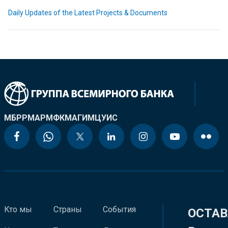
Daily Updates of the Latest Projects & Documents
МБРР
МАР
МФК
МАГИ
МЦУИС
Кто мы
Страны
События
ОСТАВ