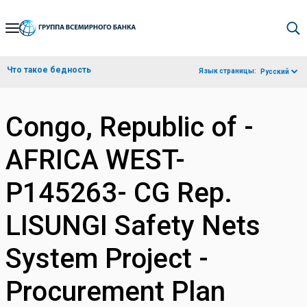
Skip
to
Main
Что такое бедность
Язык страницы:
Русский
Navigation
Congo, Republic of -
AFRICA WEST-
P145263- CG Rep.
LISUNGI Safety Nets
System Project -
Procurement Plan