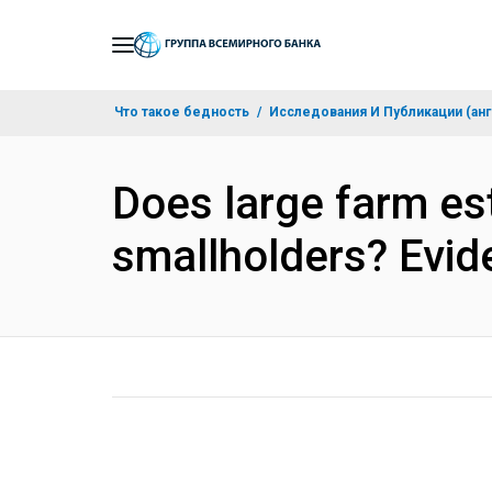
Skip
to
Main
Что такое бедность
Исследования И Публикации (анг
Navigation
Does large farm es
smallholders? Evid