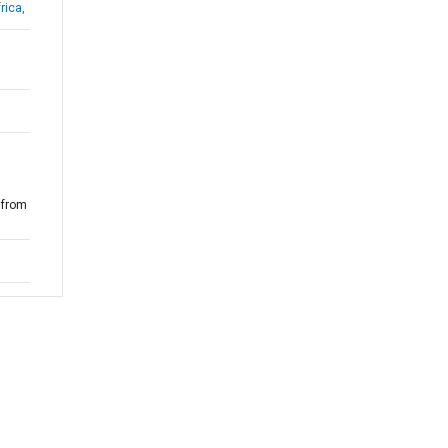
rica,
 from