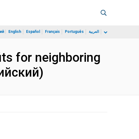
ий
English
Español
Français
Português
العربية
ts for neighboring
лийский)