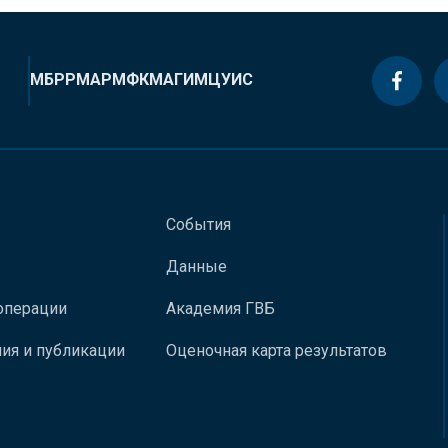
МБРР
МАР
МФК
МАГИ
МЦУИС
События
Данные
операции
Академия ГВБ
ия и публикации
Оценочная карта результатов