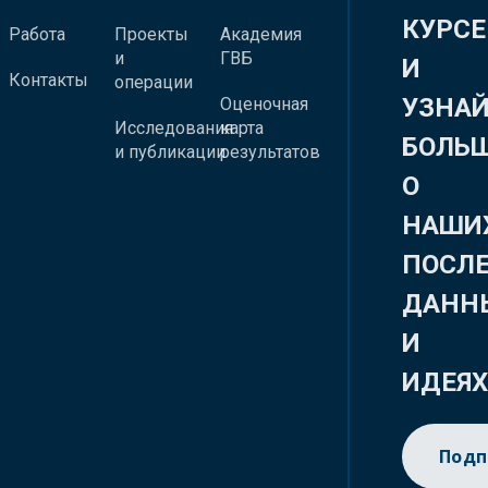
КУРСЕ
Работа
Проекты
Академия
и
ГВБ
И
Контакты
операции
УЗНА
Оценочная
Исследования
карта
БОЛЬ
и публикации
результатов
О
НАШИ
ПОСЛ
ДАНН
И
ИДЕЯ
Подп