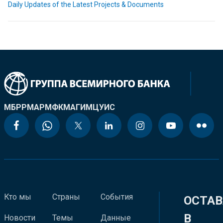
Daily Updates of the Latest Projects & Documents
МБРР
МАР
МФК
МАГИ
МЦУИС
Кто мы
Страны
События
ОСТАВ
В
Новости
Темы
Данные