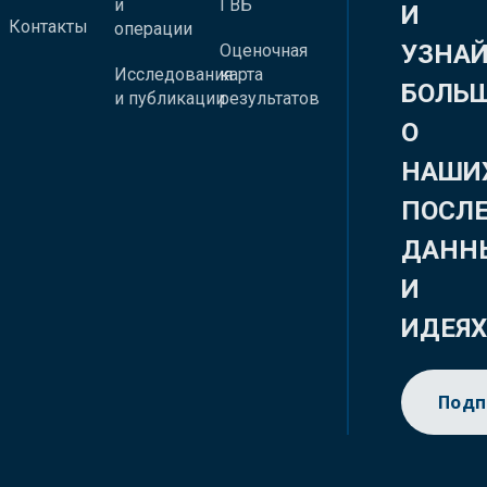
и
ГВБ
И
Контакты
операции
УЗНА
Оценочная
Исследования
карта
БОЛЬ
и публикации
результатов
О
НАШИ
ПОСЛ
ДАНН
И
ИДЕЯ
Подп