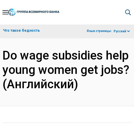
Skip
to
Main
Что такое бедность
Язык страницы:
Русский
Navigation
Do wage subsidies help
young women get jobs?
(Английский)