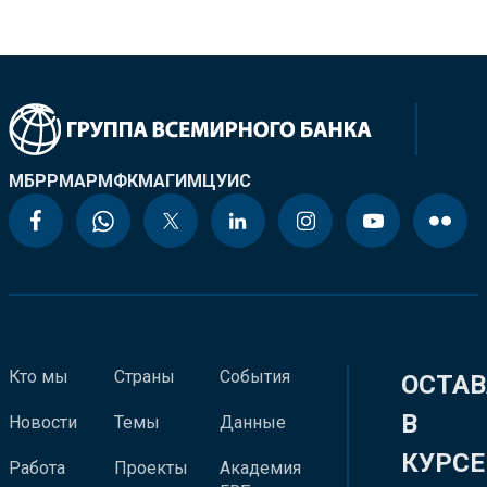
МБРР
МАР
МФК
МАГИ
МЦУИС
Кто мы
Страны
События
ОСТАВ
В
Новости
Темы
Данные
КУРСЕ
Работа
Проекты
Академия