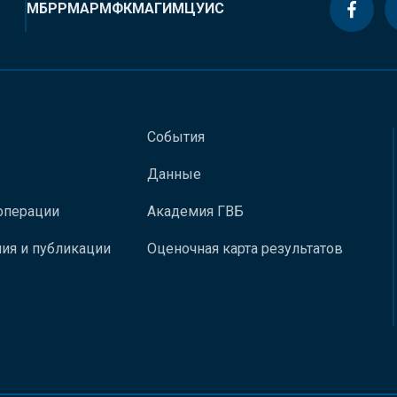
МБРР
МАР
МФК
МАГИ
МЦУИС
События
Данные
операции
Академия ГВБ
ия и публикации
Оценочная карта результатов