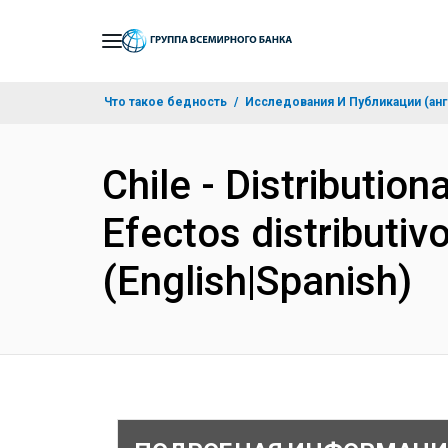
Skip
to
Main
Что такое бедность
Исследования И Публикации (анг
Navigation
Chile - Distribution
Efectos distributiv
(English|Spanish)