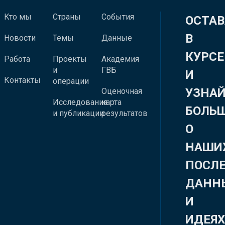
Кто мы
Страны
События
ОСТАВ
В
Новости
Темы
Данные
КУРСЕ
Работа
Проекты
Академия
и
ГВБ
И
Контакты
операции
УЗНА
Оценочная
Исследования
карта
БОЛЬ
и публикации
результатов
О
НАШИ
ПОСЛ
ДАНН
И
ИДЕЯ