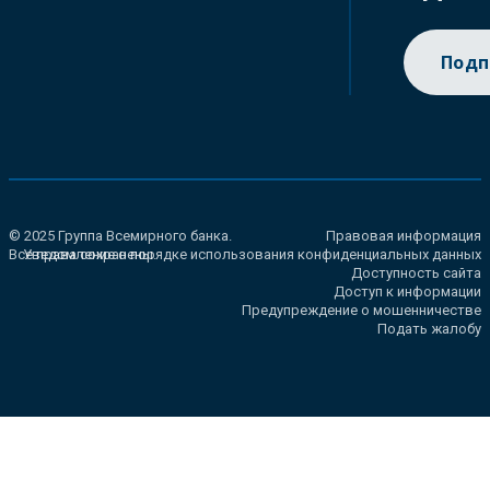
Подп
© 2025 Группа Всемирного банка.
Правовая информация
Все права сохранены.
Уведомление о порядке использования конфиденциальных данных
Доступность сайта
Доступ к информации
Предупреждение о мошенничестве
Подать жалобу