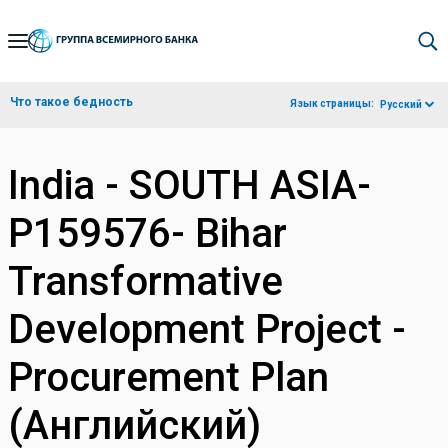
Skip
to
Main
Что такое бедность
Язык страницы:
Русский
Navigation
India - SOUTH ASIA-
P159576- Bihar
Transformative
Development Project -
Procurement Plan
(Английский)