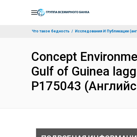
Skip
to
Main
Что такое бедность
Исследования И Публикации (анг
Navigation
Concept Environme
Gulf of Guinea lagg
P175043 (Английс