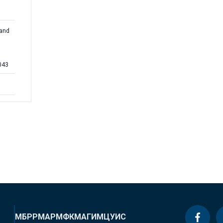
 and
043
МБРР
МАР
МФК
МАГИ
МЦУИС