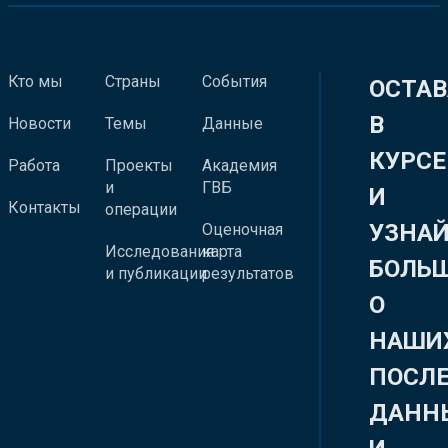
Кто мы
Страны
События
ОСТАВ
В
Новости
Темы
Данные
КУРСЕ
Работа
Проекты
Академия
и
ГВБ
И
Контакты
операции
УЗНА
Оценочная
Исследования
карта
БОЛЬ
и публикации
результатов
О
НАШИ
ПОСЛ
ДАНН