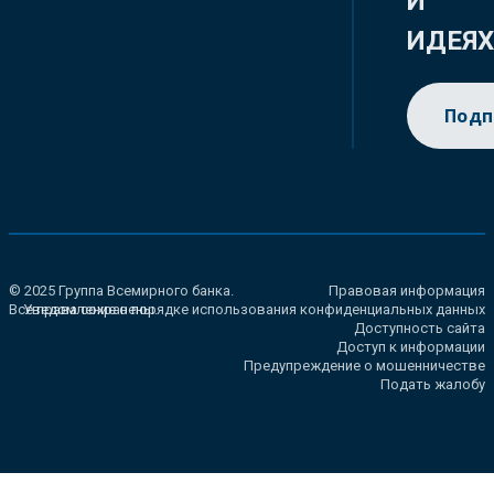
И
ИДЕЯ
Подп
© 2025 Группа Всемирного банка.
Правовая информация
Все права сохранены.
Уведомление о порядке использования конфиденциальных данных
Доступность сайта
Доступ к информации
Предупреждение о мошенничестве
Подать жалобу