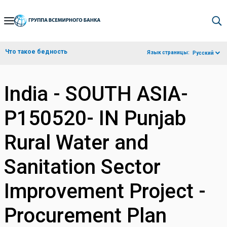
Skip
to
Main
Что такое бедность
Язык страницы:
Русский
Navigation
India - SOUTH ASIA-
P150520- IN Punjab
Rural Water and
Sanitation Sector
Improvement Project -
Procurement Plan