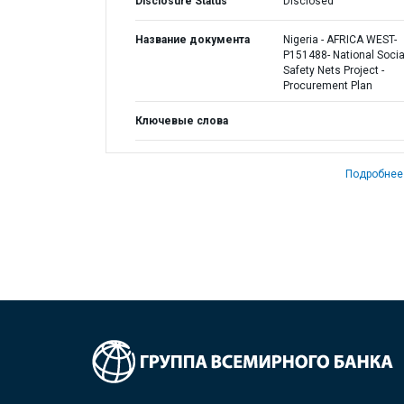
Disclosure Status
Disclosed
Название документа
Nigeria - AFRICA WEST-
P151488- National Socia
Safety Nets Project -
Procurement Plan
Ключевые слова
Подробнее