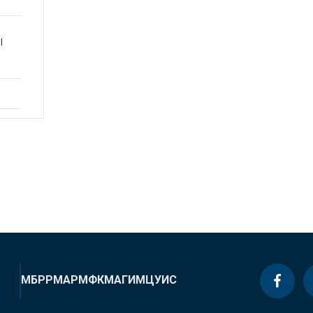
l
МБРР
МАР
МФК
МАГИ
МЦУИС