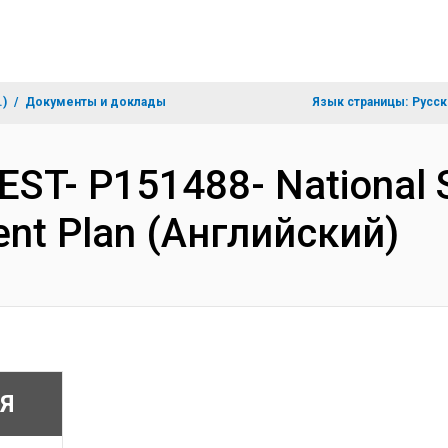
.)
Документы и доклады
Язык страницы:
Русск
EST- P151488- National S
ent Plan (Английский)
Я