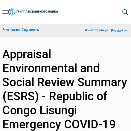
Skip
to
Main
Что такое бедность
Язык страницы:
Русский
Navigation
Appraisal
Environmental and
Social Review Summary
(ESRS) - Republic of
Congo Lisungi
Emergency COVID-19