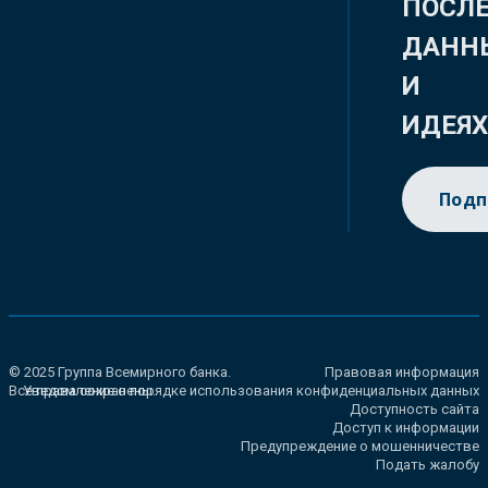
ПОСЛ
ДАНН
И
ИДЕЯ
Подп
© 2025 Группа Всемирного банка.
Правовая информация
Все права сохранены.
Уведомление о порядке использования конфиденциальных данных
Доступность сайта
Доступ к информации
Предупреждение о мошенничестве
Подать жалобу