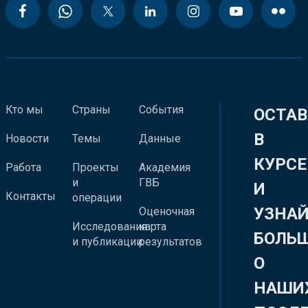
Кто мы
Страны
События
ОСТАВ
В
Новости
Темы
Данные
КУРСЕ
Работа
Проекты
Академия
и
ГВБ
И
Контакты
операции
УЗНА
Оценочная
Исследования
карта
БОЛЬ
и публикации
результатов
О
НАШИ