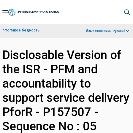
Skip
to
Main
Что такое бедность
Язык страницы:
Русский
Navigation
Disclosable Version of
the ISR - PFM and
accountability to
support service delivery
PforR - P157507 -
Sequence No : 05