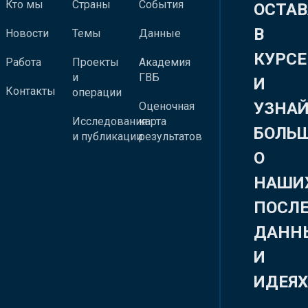
Кто мы
Страны
События
ОСТАВ
В
Новости
Темы
Данные
КУРСЕ
Работа
Проекты
Академия
и
ГВБ
И
Контакты
операции
УЗНА
Оценочная
Исследования
карта
БОЛЬ
и публикации
результатов
О
НАШИ
ПОСЛ
ДАНН
И
ИДЕЯ