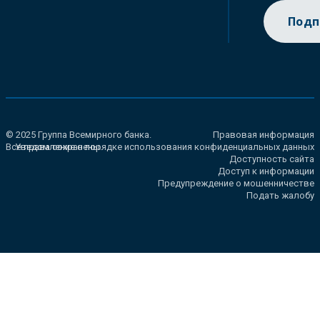
Подп
© 2025 Группа Всемирного банка.
Правовая информация
Все права сохранены.
Уведомление о порядке использования конфиденциальных данных
Доступность сайта
Доступ к информации
Предупреждение о мошенничестве
Подать жалобу