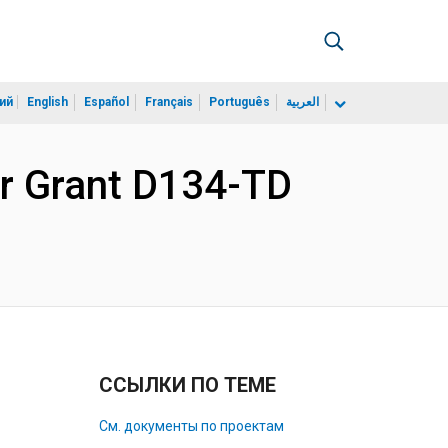
ий
English
Español
Français
Português
العربية
or Grant D134-TD
ССЫЛКИ ПО ТЕМЕ
См. документы по проектам