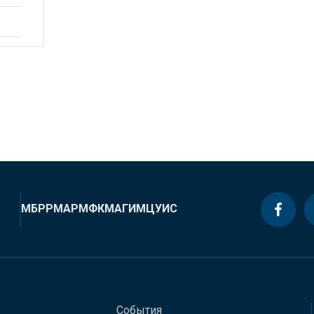
МБРР
МАР
МФК
МАГИ
МЦУИС
События