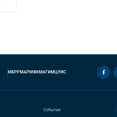
МБРР
МАР
МФК
МАГИ
МЦУИС
События