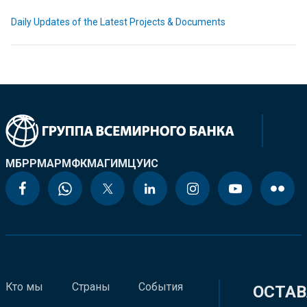
Daily Updates of the Latest Projects & Documents
МБРР
МАР
МФК
МАГИ
МЦУИС
Кто мы
Страны
События
ОСТАВ