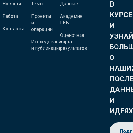
В
Новости
Темы
Данные
КУРСЕ
Работа
Проекты
Академия
и
ГВБ
И
Контакты
операции
УЗНА
Оценочная
Исследования
карта
БОЛЬ
и публикации
результатов
О
НАШИ
ПОСЛ
ДАНН
И
ИДЕЯ
Подп