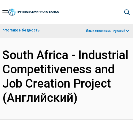
Skip
to
Main
Что такое бедность
Язык страницы:
Русский
Navigation
South Africa - Industrial
Competitiveness and
Job Creation Project
(Английский)