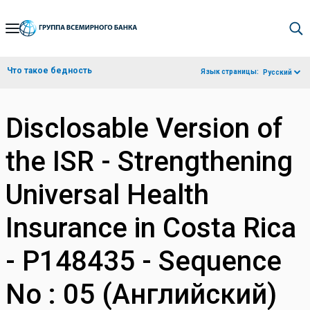
Skip
to
Main
Что такое бедность
Язык страницы:
Русский
Navigation
Disclosable Version of
the ISR - Strengthening
Universal Health
Insurance in Costa Rica
- P148435 - Sequence
No : 05 (Английский)