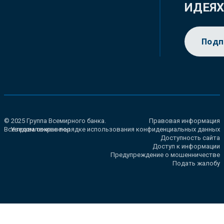
ИДЕЯ
Подп
© 2025 Группа Всемирного банка.
Правовая информация
Все права сохранены.
Уведомление о порядке использования конфиденциальных данных
Доступность сайта
Доступ к информации
Предупреждение о мошенничестве
Подать жалобу