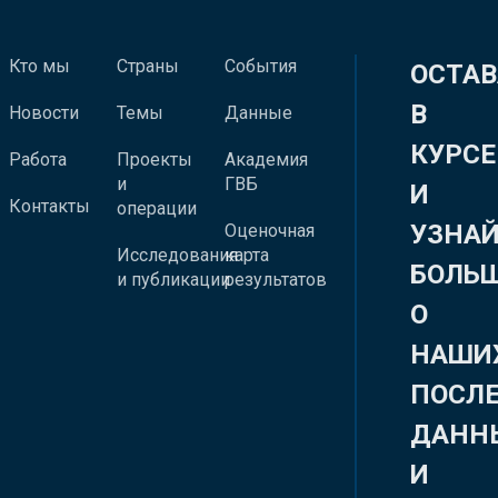
Кто мы
Страны
События
ОСТАВ
В
Новости
Темы
Данные
КУРСЕ
Работа
Проекты
Академия
и
ГВБ
И
Контакты
операции
УЗНА
Оценочная
Исследования
карта
БОЛЬ
и публикации
результатов
О
НАШИ
ПОСЛ
ДАНН
И