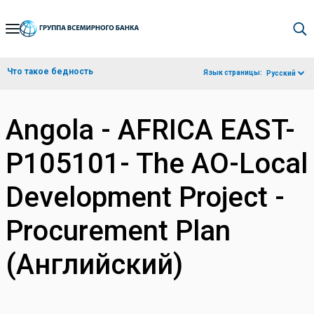
Skip
to
Main
Что такое бедность
Язык страницы:
Русский
Navigation
Angola - AFRICA EAST-
P105101- The AO-Local
Development Project -
Procurement Plan
(Английский)