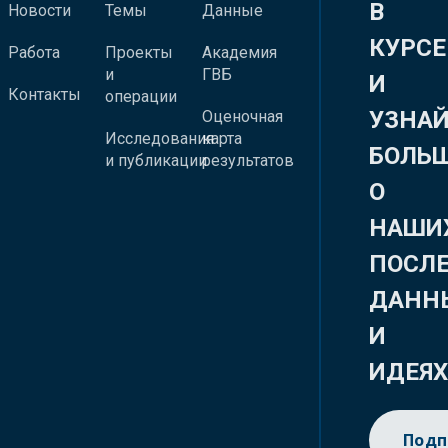
В
Новости
Темы
Данные
КУРСЕ
Работа
Проекты
Академия
и
ГВБ
И
Контакты
операции
УЗНА
Оценочная
Исследования
карта
БОЛЬ
и публикации
результатов
О
НАШИ
ПОСЛ
ДАНН
И
ИДЕЯ
Подп