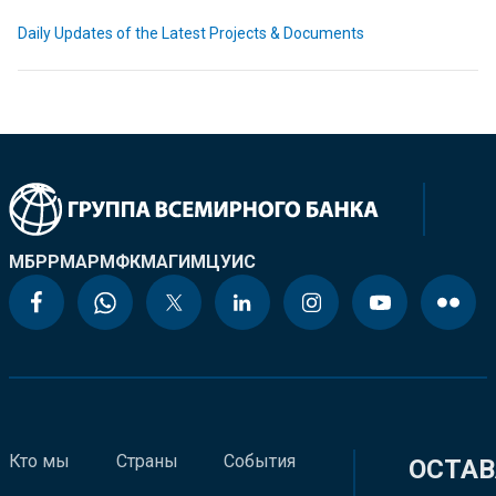
Daily Updates of the Latest Projects & Documents
МБРР
МАР
МФК
МАГИ
МЦУИС
Кто мы
Страны
События
ОСТАВ