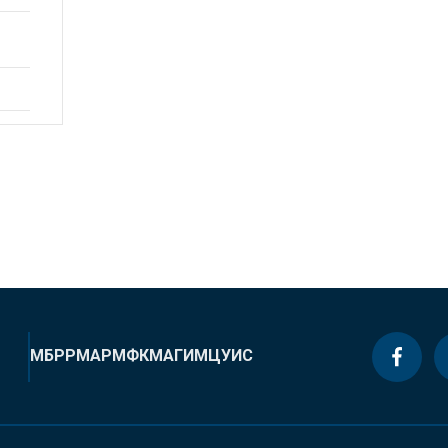
МБРР
МАР
МФК
МАГИ
МЦУИС