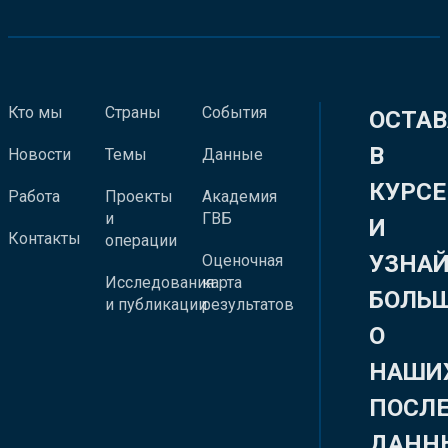
Кто мы
Страны
События
ОСТАВ
В
Новости
Темы
Данные
КУРСЕ
Работа
Проекты
Академия
и
ГВБ
И
Контакты
операции
УЗНА
Оценочная
Исследования
карта
БОЛЬ
и публикации
результатов
О
НАШИ
ПОСЛ
ДАНН