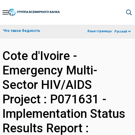
Skip
to
Main
Что такое бедность
Язык страницы:
Русский
Navigation
Cote d'Ivoire -
Emergency Multi-
Sector HIV/AIDS
Project : P071631 -
Implementation Status
Results Report :