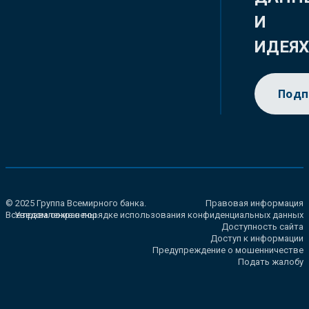
И
ИДЕЯ
Подп
© 2025 Группа Всемирного банка.
Правовая информация
Все права сохранены.
Уведомление о порядке использования конфиденциальных данных
Доступность сайта
Доступ к информации
Предупреждение о мошенничестве
Подать жалобу