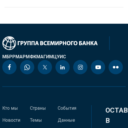
МБРР
МАР
МФК
МАГИ
МЦУИС
Кто мы
Страны
События
ОСТАВ
В
Новости
Темы
Данные