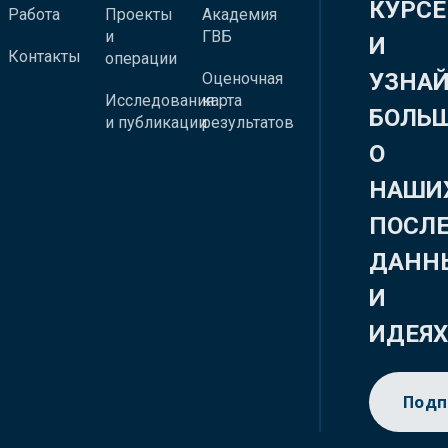
КУРСЕ
Работа
Проекты
Академия
и
ГВБ
И
Контакты
операции
УЗНА
Оценочная
Исследования
карта
БОЛЬ
и публикации
результатов
О
НАШИ
ПОСЛ
ДАНН
И
ИДЕЯ
Подп