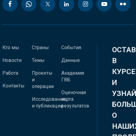
Кто мы
Страны
События
ОСТАВ
В
Новости
Темы
Данные
КУРСЕ
Работа
Проекты
Академия
и
ГВБ
И
Контакты
операции
УЗНА
Оценочная
Исследования
карта
БОЛЬ
и публикации
результатов
О
НАШИ