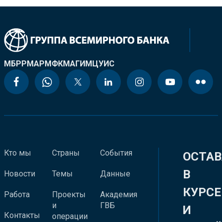
МБРР
МАР
МФК
МАГИ
МЦУИС
Кто мы
Страны
События
ОСТАВ
В
Новости
Темы
Данные
КУРСЕ
Работа
Проекты
Академия
и
ГВБ
И
Контакты
операции