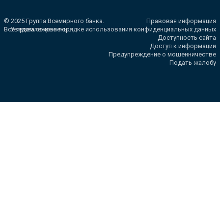
© 2025 Группа Всемирного банка.
Правовая информация
Все права сохранены.
Уведомление о порядке использования конфиденциальных данных
Доступность сайта
Доступ к информации
Предупреждение о мошенничестве
Подать жалобу