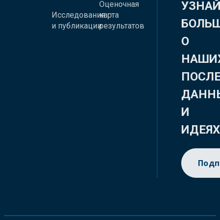
УЗНА
Оценочная
Исследования
карта
БОЛЬ
и публикации
результатов
О
НАШИ
ПОСЛ
ДАНН
И
ИДЕЯ
Подп