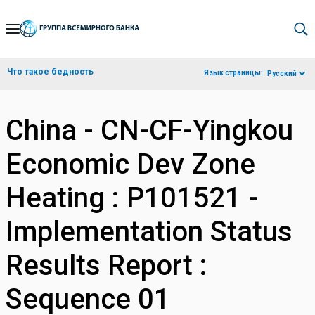
Skip
to
Main
Что такое бедность
Язык страницы:
Русский
Navigation
China - CN-CF-Yingkou
Economic Dev Zone
Heating : P101521 -
Implementation Status
Results Report :
Sequence 01