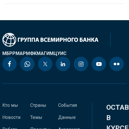
МБРР
МАР
МФК
МАГИ
МЦУИС
Кто мы
Страны
События
ОСТАВ
В
Новости
Темы
Данные
КУРСЕ