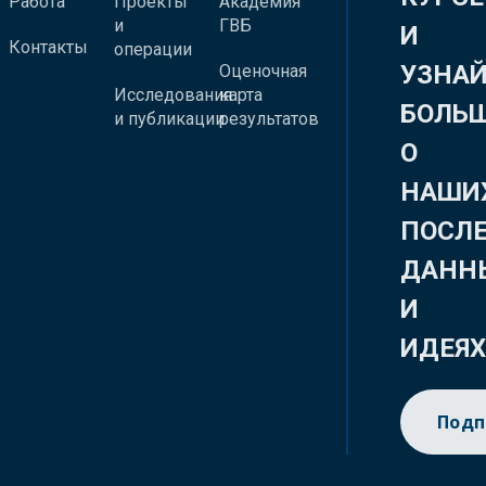
Работа
Проекты
Академия
и
ГВБ
И
Контакты
операции
УЗНА
Оценочная
Исследования
карта
БОЛЬ
и публикации
результатов
О
НАШИ
ПОСЛ
ДАНН
И
ИДЕЯ
Подп