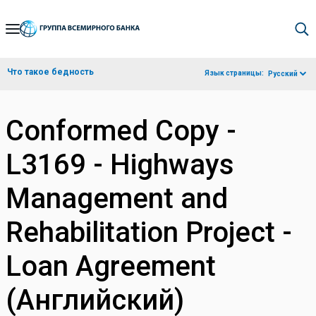
Skip
to
Main
Что такое бедность
Язык страницы:
Русский
Navigation
Conformed Copy -
L3169 - Highways
Management and
Rehabilitation Project -
Loan Agreement
(Английский)