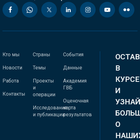
Кто мы
Страны
События
ОСТАВ
В
Новости
Темы
Данные
КУРСЕ
Работа
Проекты
Академия
и
ГВБ
И
Контакты
операции
УЗНА
Оценочная
Исследования
карта
БОЛЬ
и публикации
результатов
О
НАШИ