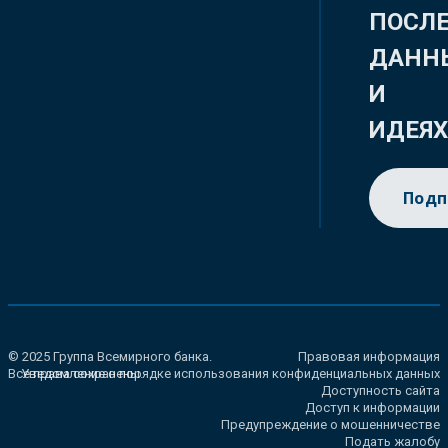
ПОСЛ
ДАНН
И
ИДЕЯ
Подп
© 2025 Группа Всемирного банка.
Правовая информация
Все права сохранены.
Уведомление о порядке использования конфиденциальных данных
Доступность сайта
Доступ к информации
Предупреждение о мошенничестве
Подать жалобу