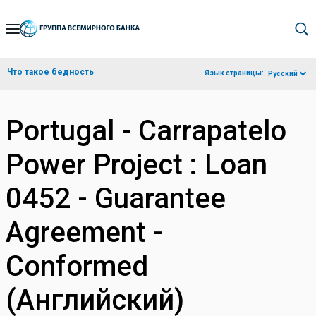
Skip
to
Main
Что такое бедность
Язык страницы:
Русский
Navigation
Portugal - Carrapatelo
Power Project : Loan
0452 - Guarantee
Agreement -
Conformed
(Английский)