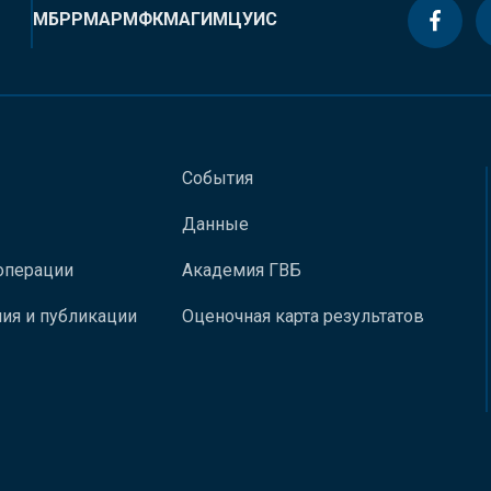
МБРР
МАР
МФК
МАГИ
МЦУИС
События
Данные
операции
Академия ГВБ
ия и публикации
Оценочная карта результатов