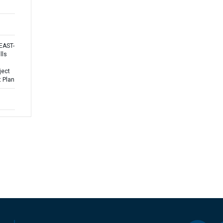
 EAST-
lls
ject
 Plan