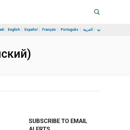
ий
English
Español
Français
Português
العربية
йский)
SUBSCRIBE TO EMAIL
ALERTS