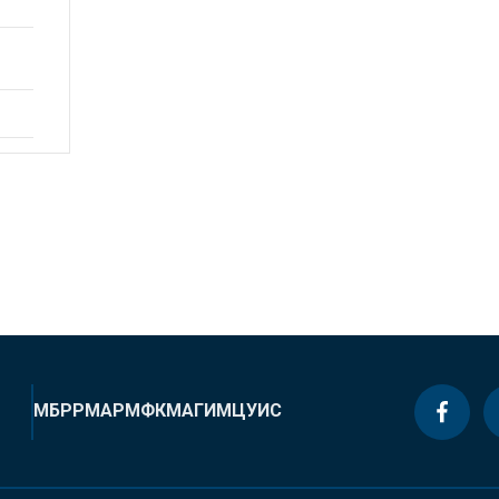
МБРР
МАР
МФК
МАГИ
МЦУИС