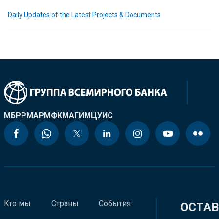
Daily Updates of the Latest Projects & Documents
МБРР
МАР
МФК
МАГИ
МЦУИС
Кто мы
Страны
События
ОСТАВ