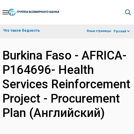
Skip
to
Main
Что такое бедность
Язык страницы:
Русский
Navigation
Burkina Faso - AFRICA-
P164696- Health
Services Reinforcement
Project - Procurement
Plan (Английский)