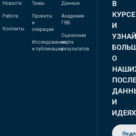
В
Новости
Темы
Данные
КУРСЕ
Работа
Проекты
Академия
и
ГВБ
И
Контакты
операции
УЗНА
Оценочная
Исследования
карта
БОЛЬ
и публикации
результатов
О
НАШИ
ПОСЛ
ДАНН
И
ИДЕЯ
Подп