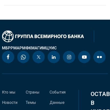
МБРР
МАР
МФК
МАГИ
МЦУИС
Кто мы
Страны
События
ОСТАВ
В
Новости
Темы
Данные