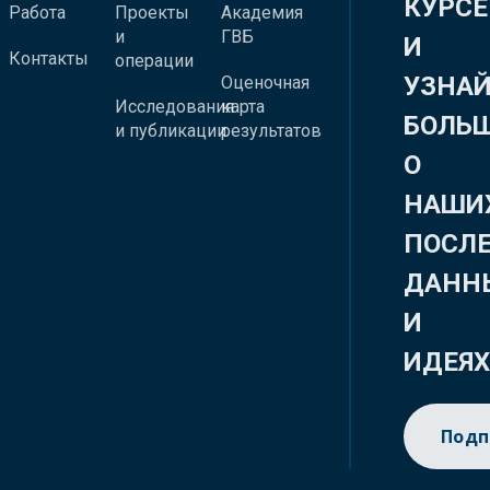
КУРСЕ
Работа
Проекты
Академия
и
ГВБ
И
Контакты
операции
УЗНА
Оценочная
Исследования
карта
БОЛЬ
и публикации
результатов
О
НАШИ
ПОСЛ
ДАНН
И
ИДЕЯ
Подп