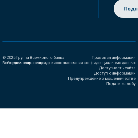
Подп
© 2025 Группа Всемирного банка.
Правовая информация
Все права сохранены.
Уведомление о порядке использования конфиденциальных данных
Доступность сайта
Доступ к информации
Предупреждение о мошенничестве
Подать жалобу