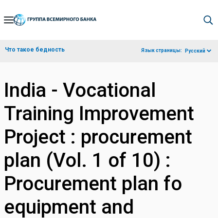
Skip
to
Main
Что такое бедность
Язык страницы:
Русский
Navigation
India - Vocational
Training Improvement
Project : procurement
plan (Vol. 1 of 10) :
Procurement plan fo
equipment and