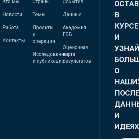
Кто мы
Страны
События
ОСТАВ
В
Новости
Темы
Данные
КУРСЕ
Работа
Проекты
Академия
и
ГВБ
И
Контакты
операции
УЗНА
Оценочная
Исследования
карта
БОЛЬ
и публикации
результатов
О
НАШИ
ПОСЛ
ДАНН
И
ИДЕЯ