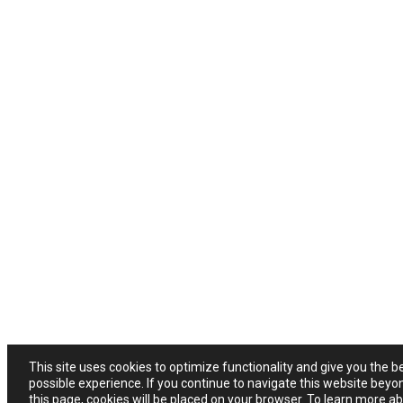
This site uses cookies to optimize functionality and give you the b
possible experience. If you continue to navigate this website beyo
this page, cookies will be placed on your browser. To learn more a