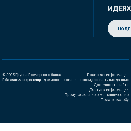
ИДЕЯ
Подп
© 2025 Группа Всемирного банка.
Правовая информация
Все права сохранены.
Уведомление о порядке использования конфиденциальных данных
Доступность сайта
Доступ к информации
Предупреждение о мошенничестве
Подать жалобу