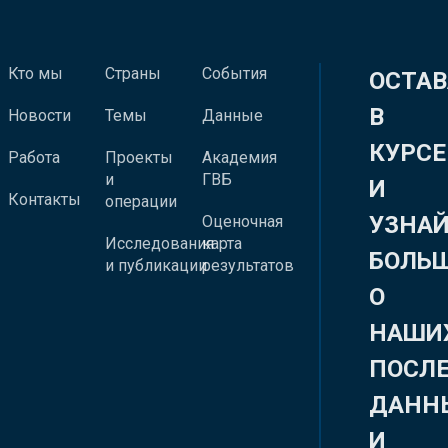
Кто мы
Страны
События
ОСТАВ
В
Новости
Темы
Данные
КУРСЕ
Работа
Проекты
Академия
и
ГВБ
И
Контакты
операции
УЗНА
Оценочная
Исследования
карта
БОЛЬ
и публикации
результатов
О
НАШИ
ПОСЛ
ДАНН
И