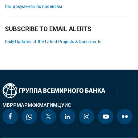
См. документы по проектам
SUBSCRIBE TO EMAIL ALERTS
Daily Updates of the Latest Projects & Documents
МБРР
МАР
МФК
МАГИ
МЦУИС