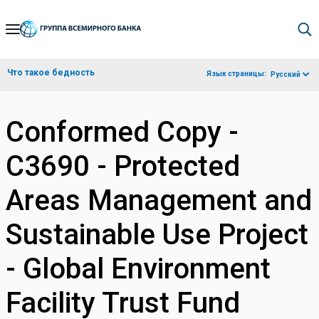
Skip
to
Main
Что такое бедность
Язык страницы:
Русский
Navigation
Conformed Copy -
C3690 - Protected
Areas Management and
Sustainable Use Project
- Global Environment
Facility Trust Fund