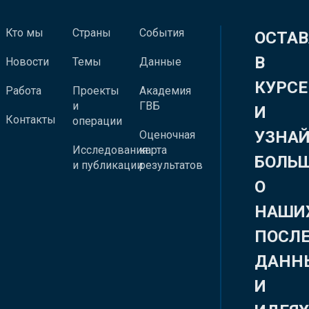
Кто мы
Страны
События
ОСТАВ
В
Новости
Темы
Данные
КУРСЕ
Работа
Проекты
Академия
и
ГВБ
И
Контакты
операции
УЗНА
Оценочная
Исследования
карта
БОЛЬ
и публикации
результатов
О
НАШИ
ПОСЛ
ДАНН
И