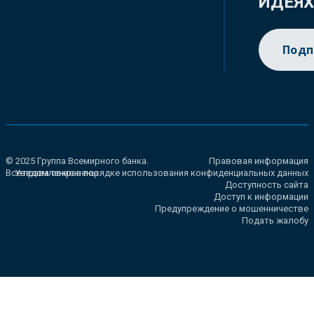
ИДЕЯ
Подп
© 2025 Группа Всемирного банка.
Правовая информация
Все права сохранены.
Уведомление о порядке использования конфиденциальных данных
Доступность сайта
Доступ к информации
Предупреждение о мошенничестве
Подать жалобу