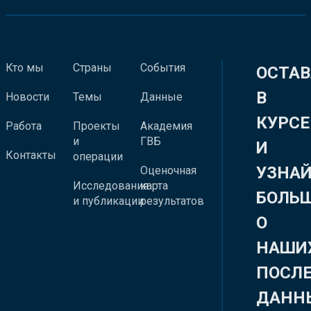
Кто мы
Страны
События
ОСТАВ
В
Новости
Темы
Данные
КУРСЕ
Работа
Проекты
Академия
и
ГВБ
И
Контакты
операции
УЗНА
Оценочная
Исследования
карта
БОЛЬ
и публикации
результатов
О
НАШИ
ПОСЛ
ДАНН