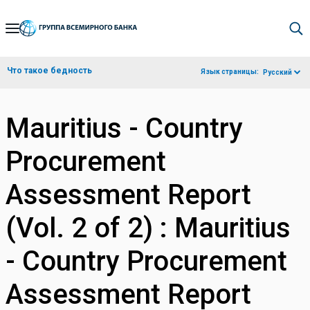
Skip
to
Main
Что такое бедность
Язык страницы:
Русский
Navigation
Mauritius - Country
Procurement
Assessment Report
(Vol. 2 of 2) : Mauritius
- Country Procurement
Assessment Report