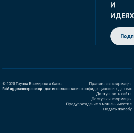
И
ИДЕЯ
Подп
© 2025 Группа Всемирного банка.
Правовая информация
Все права сохранены.
Уведомление о порядке использования конфиденциальных данных
Доступность сайта
Доступ к информации
Предупреждение о мошенничестве
Подать жалобу