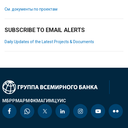
См. документы по проектам
SUBSCRIBE TO EMAIL ALERTS
Daily Updates of the Latest Projects & Documents
МБРР
МАР
МФК
МАГИ
МЦУИС