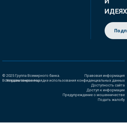
И
ИДЕЯ
Подп
© 2025 Группа Всемирного банка.
Правовая информация
Все права сохранены.
Уведомление о порядке использования конфиденциальных данных
Доступность сайта
Доступ к информации
Предупреждение о мошенничестве
Подать жалобу