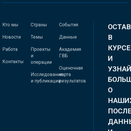
Кто мы
Страны
События
ОСТАВ
В
Новости
Темы
Данные
КУРСЕ
Работа
Проекты
Академия
и
ГВБ
И
Контакты
операции
УЗНА
Оценочная
Исследования
карта
БОЛЬ
и публикации
результатов
О
НАШИ
ПОСЛ
ДАНН