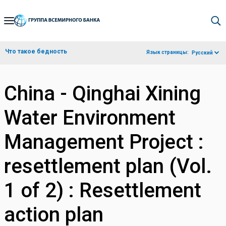
Skip
to
Main
Что такое бедность
Язык страницы:
Русский
Navigation
China - Qinghai Xining
Water Environment
Management Project :
resettlement plan (Vol.
1 of 2) : Resettlement
action plan