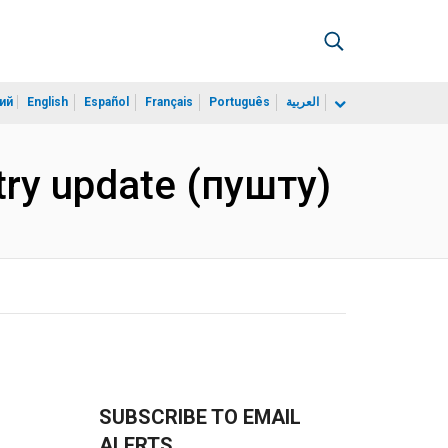
ий
English
Español
Français
Português
العربية
try update (пушту)
SUBSCRIBE TO EMAIL
ALERTS