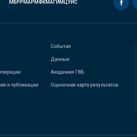
МБРР
МАР
МФК
МАГИ
МЦУИС
События
Данные
операции
Академия ГВБ
ия и публикации
Оценочная карта результатов