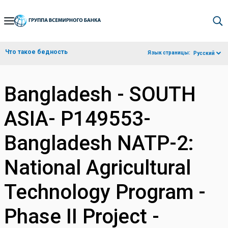
Skip
to
Main
Что такое бедность
Язык страницы:
Русский
Navigation
Bangladesh - SOUTH
ASIA- P149553-
Bangladesh NATP-2:
National Agricultural
Technology Program -
Phase II Project -