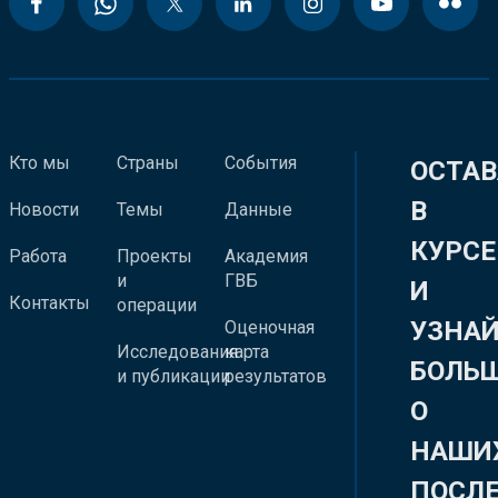
Кто мы
Страны
События
ОСТАВ
В
Новости
Темы
Данные
КУРСЕ
Работа
Проекты
Академия
и
ГВБ
И
Контакты
операции
УЗНА
Оценочная
Исследования
карта
БОЛЬ
и публикации
результатов
О
НАШИ
ПОСЛ