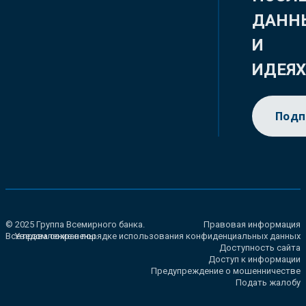
ДАНН
И
ИДЕЯ
Подп
© 2025 Группа Всемирного банка.
Правовая информация
Все права сохранены.
Уведомление о порядке использования конфиденциальных данных
Доступность сайта
Доступ к информации
Предупреждение о мошенничестве
Подать жалобу