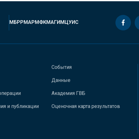
МБРР
МАР
МФК
МАГИ
МЦУИС
События
Данные
операции
Академия ГВБ
ия и публикации
Оценочная карта результатов