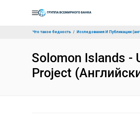
Skip
to
Main
Что такое бедность
Исследования И Публикации (анг
Navigation
Solomon Islands - 
Project (Английск