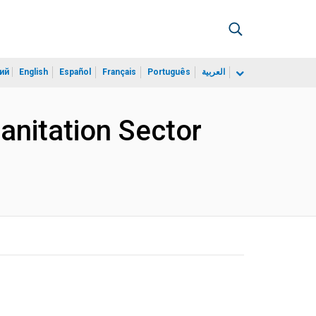
ий
English
Español
Français
Português
العربية
anitation Sector