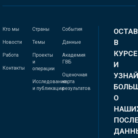
Кто мы
Страны
События
ОСТАВ
В
Новости
Темы
Данные
КУРСЕ
Работа
Проекты
Академия
и
ГВБ
И
Контакты
операции
УЗНА
Оценочная
Исследования
карта
БОЛЬ
и публикации
результатов
О
НАШИ
ПОСЛ
ДАНН