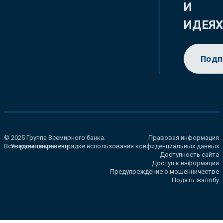
И
ИДЕЯ
Подп
© 2025 Группа Всемирного банка.
Правовая информация
Все права сохранены.
Уведомление о порядке использования конфиденциальных данных
Доступность сайта
Доступ к информации
Предупреждение о мошенничестве
Подать жалобу