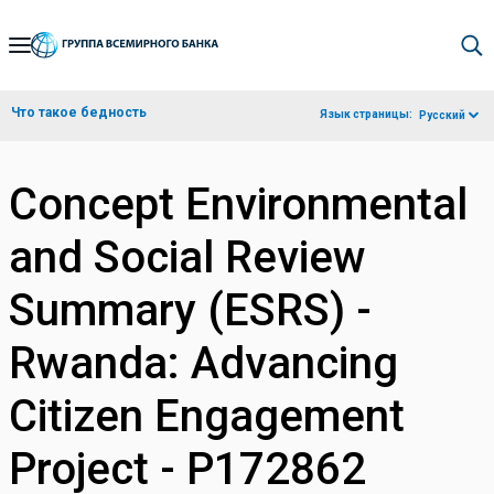
Skip
to
Main
Что такое бедность
Язык страницы:
Русский
Navigation
Concept Environmental
and Social Review
Summary (ESRS) -
Rwanda: Advancing
Citizen Engagement
Project - P172862