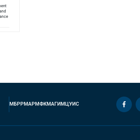
ment
 and
mance
МБРР
МАР
МФК
МАГИ
МЦУИС