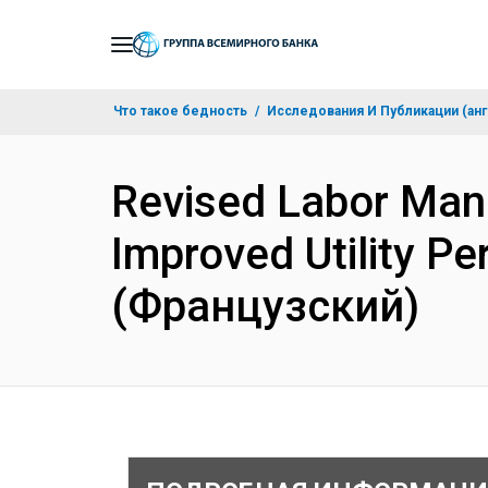
Skip
to
Main
Что такое бедность
Исследования И Публикации (анг
Navigation
Revised Labor Man
Improved Utility P
(Французский)