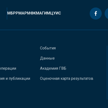
МБРР
МАР
МФК
МАГИ
МЦУИС
События
Данные
операции
Академия ГВБ
ия и публикации
Оценочная карта результатов