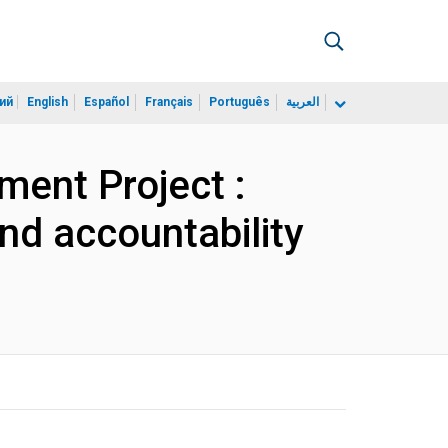
ий
English
Español
Français
Português
العربية
ment Project :
nd accountability