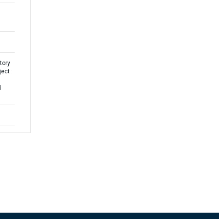
tory
ect :
d