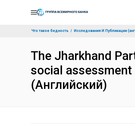
Skip
to
Main
Что такое бедность
Исследования И Публикации (анг
Navigation
The Jharkhand Part
social assessment f
(Английский)